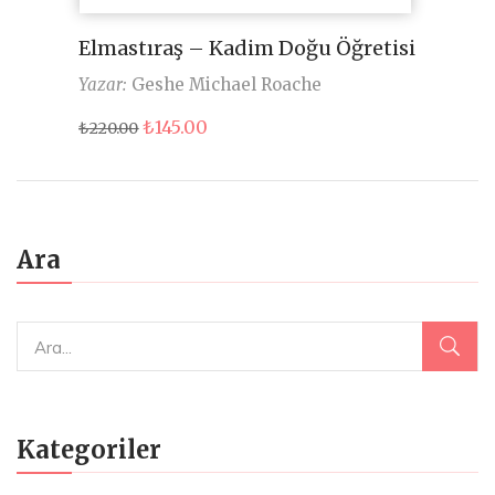
Elmastıraş – Kadim Doğu Öğretisi
Yazar:
Geshe Michael Roache
Orijinal
Şu
₺
145.00
₺
220.00
fiyat:
andaki
₺220.00.
fiyat:
₺145.00.
Ara
Kategoriler