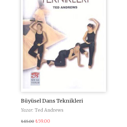
Büyüsel Dans Teknikleri
Yazar:
Ted Andrews
Orijinal
Şu
₺
59.00
₺
85.00
fiyat:
andaki