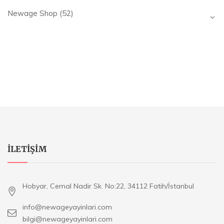
Newage Shop
(52)
ILETIŞIM
Hobyar, Cemal Nadir Sk. No:22, 34112 Fatih/İstanbul
info@newageyayinlari.com
bilgi@newageyayinlari.com