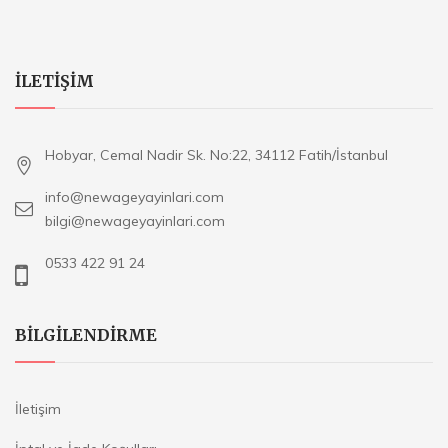
ILETIŞIM
Hobyar, Cemal Nadir Sk. No:22, 34112 Fatih/İstanbul
info@newageyayinlari.com
bilgi@newageyayinlari.com
0533 422 91 24
BILGILENDIRME
İletişim