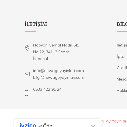
ILETIŞIM
BIL
Hobyar, Cemal Nadir Sk.
İletiş
No:22, 34112 Fatih/
İptal
İstanbul
Gizlil
info@newageyayinlari.com
bilgi@newageyayinlari.com
Mesaf
0533 422 91 24
Hakk
Copyright © 2020
New Age Yayınları - Yeni Ay Yayınlar