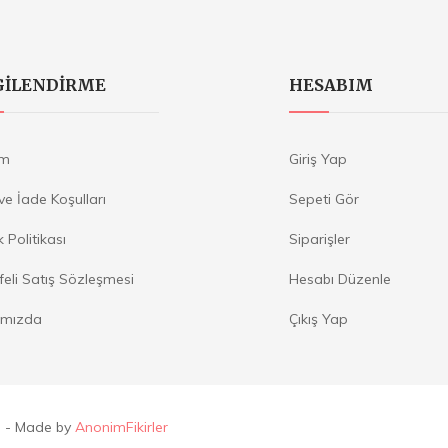
GILENDIRME
HESABIM
im
Giriş Yap
 ve İade Koşulları
Sepeti Gör
ik Politikası
Siparişler
eli Satış Sözleşmesi
Hesabı Düzenle
ımızda
Çıkış Yap
ı
- Made by
AnonimFikirler