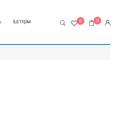
0
0
A
İLETIŞIM