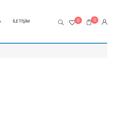
0
0
A
İLETIŞIM