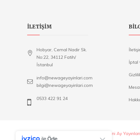
ILETIŞIM
BIL
Hobyar, Cemal Nadir Sk.
İletiş
No:22, 34112 Fatih/
İptal
İstanbul
Gizlil
info@newageyayinlari.com
bilgi@newageyayinlari.com
Mesaf
0533 422 91 24
Hakk
Copyright © 2020
New Age Yayınları - Yeni Ay Yayınlar