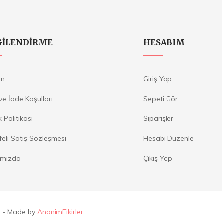
GILENDIRME
HESABIM
im
Giriş Yap
 ve İade Koşulları
Sepeti Gör
ik Politikası
Siparişler
eli Satış Sözleşmesi
Hesabı Düzenle
ımızda
Çıkış Yap
ı
- Made by
AnonimFikirler