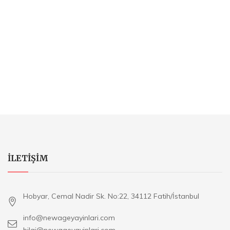
ILETIŞIM
Hobyar, Cemal Nadir Sk. No:22, 34112 Fatih/İstanbul
info@newageyayinlari.com