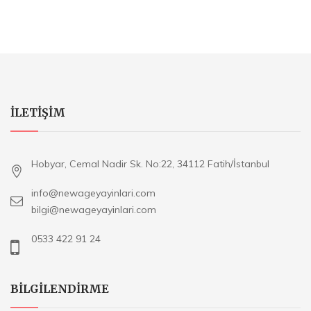
ILETIŞIM
Hobyar, Cemal Nadir Sk. No:22, 34112 Fatih/İstanbul
info@newageyayinlari.com
bilgi@newageyayinlari.com
0533 422 91 24
BILGILENDIRME