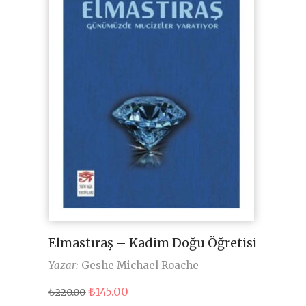
Elmastıraş – Kadim Doğu Öğretisi
Yazar:
Geshe Michael Roache
Orijinal
Şu
₺
145.00
₺
220.00
fiyat:
andaki