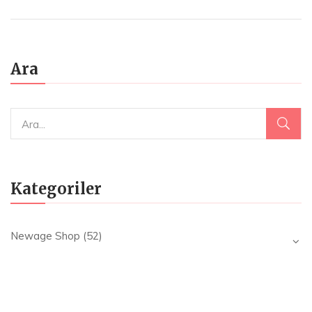
₺220.00.
fiyat:
₺145.00.
Ara
Kategoriler
Newage Shop
(52)