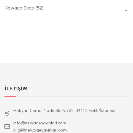
Newage Shop
(52)
ILETIŞIM
Hobyar, Cemal Nadir Sk. No:22, 34112 Fatih/İstanbul
info@newageyayinlari.com
bilgi@newageyayinlari.com