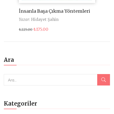
İnsanla Başa Çıkma Yöntemleri
Yazar:
Hidayet Şahin
Orijinal
Şu
₺
175.00
₺
225.00
fiyat:
andaki
₺225.00.
fiyat:
₺175.00.
Ara
Kategoriler