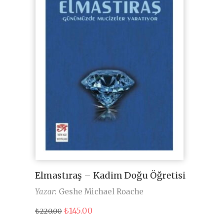
Elmastıraş – Kadim Doğu Öğretisi
Yazar:
Geshe Michael Roache
Orijinal
Şu
₺
145.00
₺
220.00
fiyat:
andaki