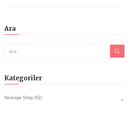
₺225.00.
fiyat:
₺135.00.
Ara
Kategoriler
Newage Shop
(52)