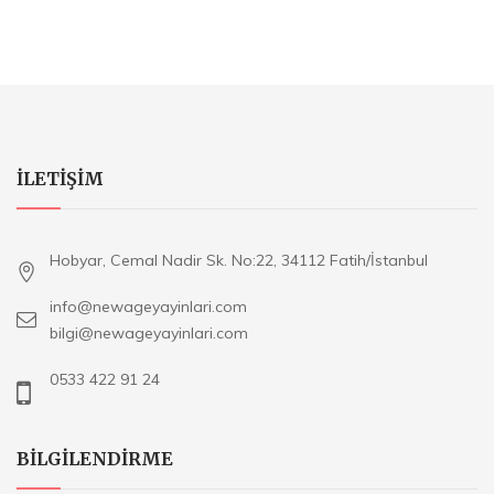
ILETIŞIM
Hobyar, Cemal Nadir Sk. No:22, 34112 Fatih/İstanbul
info@newageyayinlari.com
bilgi@newageyayinlari.com
0533 422 91 24
BILGILENDIRME