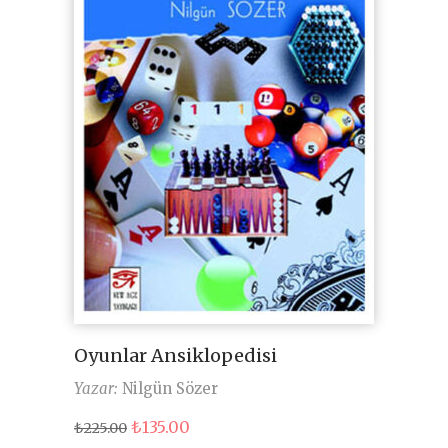
Oyunlar Ansiklopedisi
Yazar:
Nilgün Sözer
Orijinal
Şu
₺
135.00
₺
225.00
fiyat:
andaki