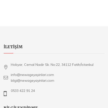
ILETIŞIM
Hobyar, Cemal Nadir Sk. No:22, 34112 Fatih/İstanbul
info@newageyayinlari.com
bilgi@newageyayinlari.com
0533 422 91 24