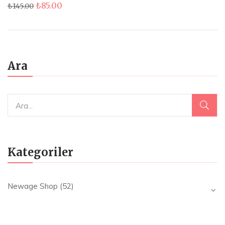
Orijinal
Şu
₺
85.00
₺
145.00
fiyat:
andaki
₺145.00.
fiyat:
₺85.00.
Ara
Kategoriler
Newage Shop
(52)