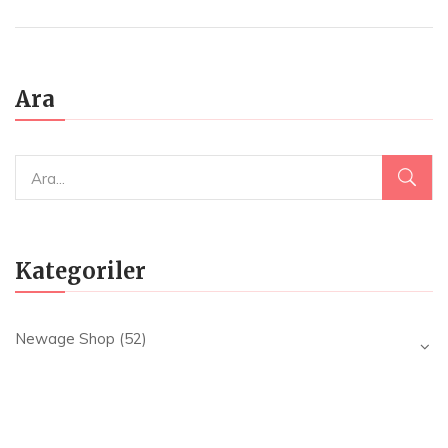
₺80.00.
fiyat:
₺69.90.
Ara
Kategoriler
Newage Shop
(52)