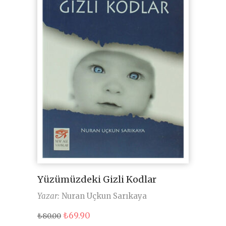
Yüzümüzdeki Gizli Kodlar
Yazar:
Nuran Uçkun Sarıkaya
Orijinal
Şu
₺
69.90
₺
80.00
fiyat:
andaki