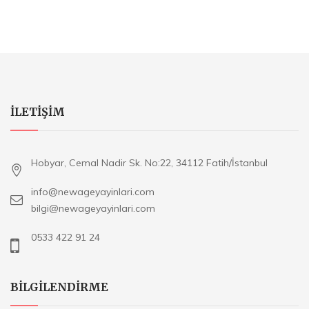
ILETIŞIM
Hobyar, Cemal Nadir Sk. No:22, 34112 Fatih/İstanbul
info@newageyayinlari.com
bilgi@newageyayinlari.com
0533 422 91 24
BILGILENDIRME