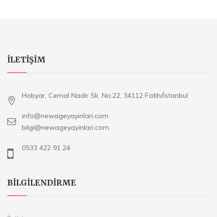
ILETIŞIM
Hobyar, Cemal Nadir Sk. No:22, 34112 Fatih/İstanbul
info@newageyayinlari.com
bilgi@newageyayinlari.com
0533 422 91 24
BILGILENDIRME