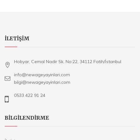
ILETIŞIM
Hobyar, Cemal Nadir Sk. No:22, 34112 Fatih/İstanbul
info@newageyayinlari.com
bilgi@newageyayinlari.com
0533 422 91 24
BILGILENDIRME