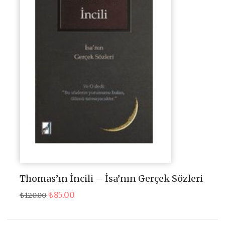
Thomas’ın İncili – İsa’nın Gerçek Sözleri
Orijinal
Şu
₺
85.00
₺
120.00
fiyat:
andaki
₺120.00.
fiyat:
₺85.00.