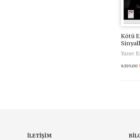
Kötü E
Sinyall
Yazar:
E
₺
195.00
ILETIŞIM
BIL