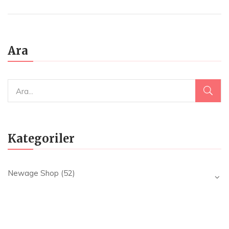
₺195.00.
fiyat:
₺145.00.
Ara
Kategoriler
Newage Shop
(52)