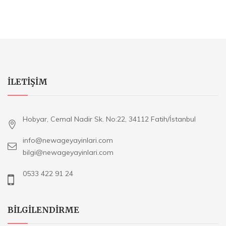
ILETIŞIM
Hobyar, Cemal Nadir Sk. No:22, 34112 Fatih/İstanbul
info@newageyayinlari.com
bilgi@newageyayinlari.com
0533 422 91 24
BILGILENDIRME