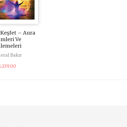
ı Keşfet – Aura
mleri Ve
lemeleri
eral Bakır
Orijinal
Şu
₺
239.00
fiyat:
andaki
₺315.00.
fiyat:
₺239.00.