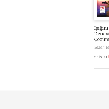
Işığın
Deneyi
Çözüm
Yazar:
M
₺
315.00