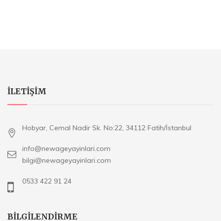
ILETIŞIM
Hobyar, Cemal Nadir Sk. No:22, 34112 Fatih/İstanbul
info@newageyayinlari.com
bilgi@newageyayinlari.com
0533 422 91 24
BILGILENDIRME