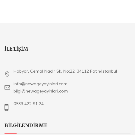
ILETIŞIM
Hobyar, Cemal Nadir Sk. No:22, 34112 Fatih/İstanbul
info@newageyayinlari.com
bilgi@newageyayinlari.com
0533 422 91 24
BILGILENDIRME