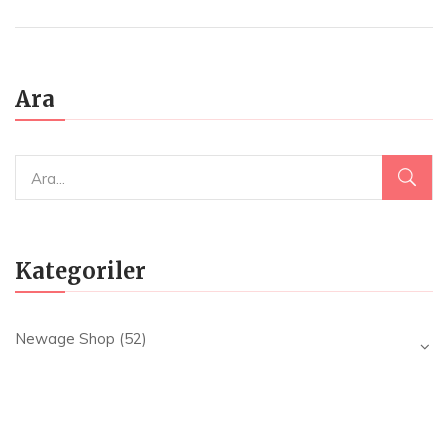
₺595.00.
fiyat:
₺476.00.
Ara
Kategoriler
Newage Shop
(52)