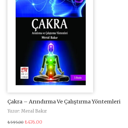
Çakra – Arındırma Ve Çalıştırma Yöntemleri
Yazar:
Meral Bakır
Orijinal
Şu
₺
476.00
₺
595.00
fiyat:
andaki