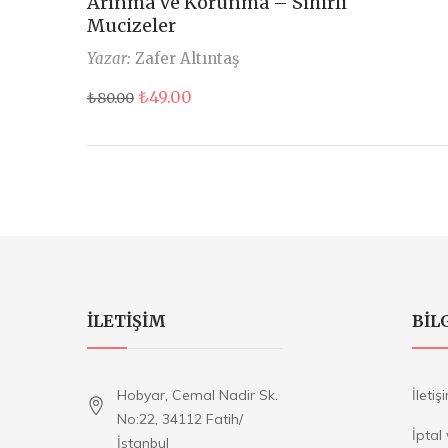
Arınma Ve Korunma – Sihirli
Mucizeler
Yazar:
Zafer Altıntaş
Orijinal
Şu
₺
49.00
₺
80.00
fiyat:
andaki
₺80.00.
fiyat:
₺49.00.
ILETIŞIM
BIL
Hobyar, Cemal Nadir Sk.
İletiş
No:22, 34112 Fatih/
İptal
İstanbul