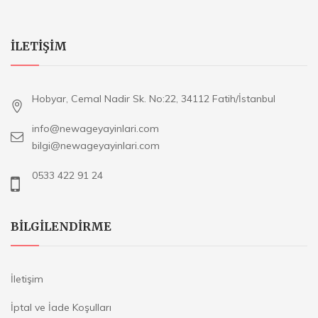
ILETIŞIM
Hobyar, Cemal Nadir Sk. No:22, 34112 Fatih/İstanbul
info@newageyayinlari.com
bilgi@newageyayinlari.com
0533 422 91 24
BILGILENDIRME
İletişim
İptal ve İade Koşulları