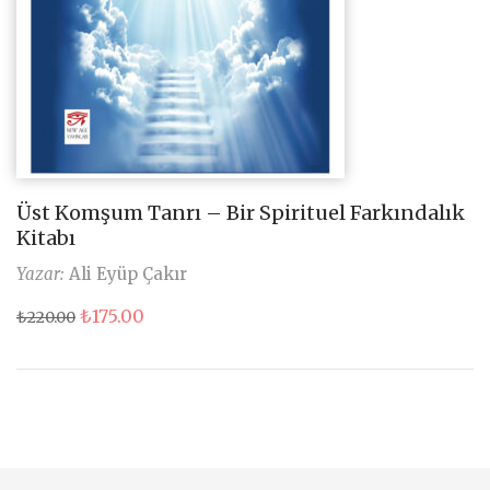
Üst Komşum Tanrı – Bir Spirituel Farkındalık
Kitabı
Yazar:
Ali Eyüp Çakır
Orijinal
Şu
₺
175.00
₺
220.00
fiyat:
andaki
₺220.00.
fiyat:
₺175.00.