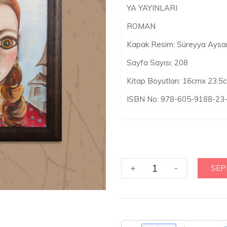
YA YAYINLARI
ROMAN
Kapak Resim: Süreyya Aysa
Sayfa Sayısı: 208
Kitap Boyutları:
16cmx 23.5
ISBN No
:
978-605-9188-23
GÜLPEMBE
+
-
SEP
adet