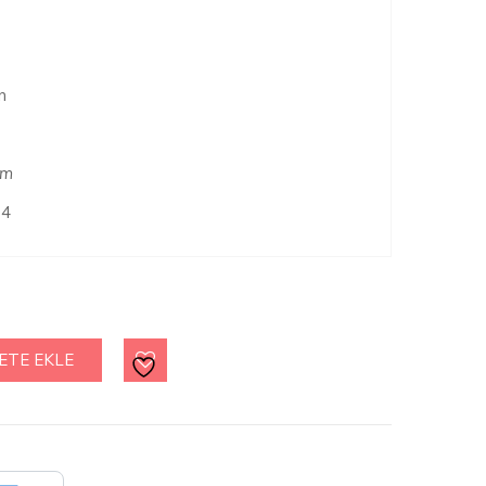
n
cm
-4
ETE EKLE