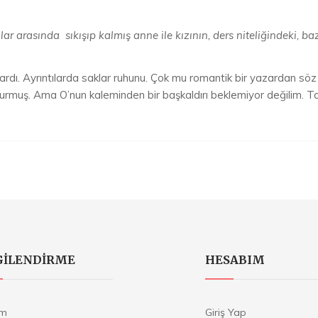
ar arasında sıkışıp kalmış anne ile kızının, ders niteliğindeki, b
vardı. Ayrıntılarda saklar ruhunu. Çok mu romantik bir yazardan s
turmuş. Ama O’nun kaleminden bir başkaldırı beklemiyor değilim. Tadı
GILENDIRME
HESABIM
im
Giriş Yap