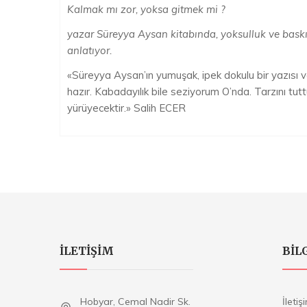
Kalmak mı zor, yoksa gitmek mi ?
yazar Süreyya Aysan kitabında, yoksulluk ve baskıl
anlatıyor.
«Süreyya Aysan’ın yumuşak, ipek dokulu bir yazısı 
hazır. Kabadayılık bile seziyorum O’nda. Tarzını tut
yürüyecektir.» Salih ECER
ILETIŞIM
BIL
Hobyar, Cemal Nadir Sk.
İletiş