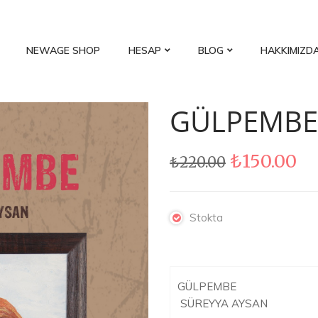
NEWAGE SHOP
HESAP
BLOG
HAKKIMIZD
GÜLPEMBE
Orijinal
Şu
₺
150.00
₺
220.00
fiyat:
an
₺220.00.
fi
₺1
Stokta
GÜLPEMBE
SÜREYYA AYSAN